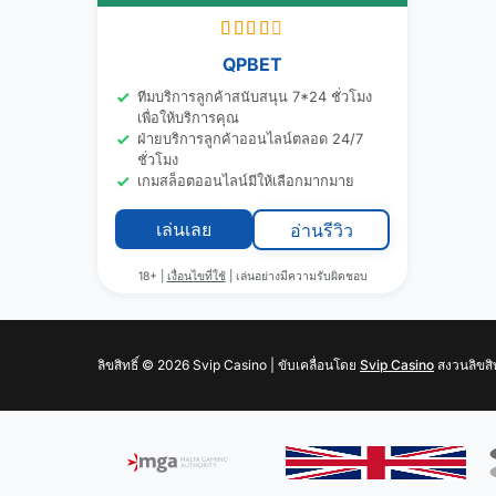
QPBET
ทีมบริการลูกค้าสนับสนุน 7*24 ชั่วโมง
เพื่อให้บริการคุณ
ฝ่ายบริการลูกค้าออนไลน์ตลอด 24/7
ชั่วโมง
เกมสล็อตออนไลน์มีให้เลือกมากมาย
เล่นเลย
อ่านรีวิว
18+ |
เงื่อนไขที่ใช้
| เล่นอย่างมีความรับผิดชอบ
ลิขสิทธิ์ © 2026 Svip Casino | ขับเคลื่อนโดย
Svip Casino
สงวนลิขสิท