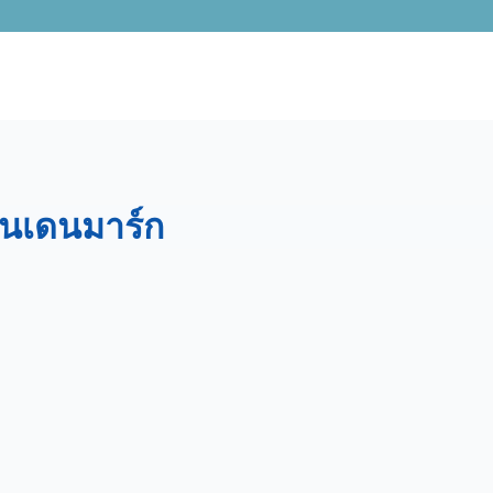
ดในเดนมาร์ก