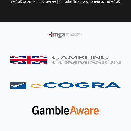
ลิขสิทธิ์ © 2026 Svip Casino | ขับเคลื่อนโดย
Svip Casino
สงวนลิขสิทธิ์