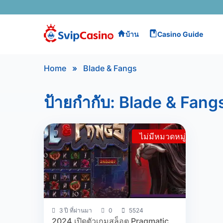
บ้าน
Casino Guide
Home
»
Blade & Fangs
ป้ายกำกับ:
Blade & Fang
ไม่มีหมวดหมู่
3 ปี ที่ผ่านมา
0
5524
2024 เปิดตัวเกมสล็อต Pragmatic