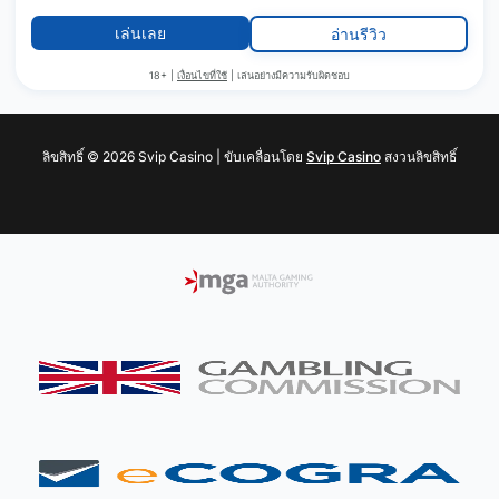
เล่นเลย
อ่านรีวิว
18+ |
เงื่อนไขที่ใช้
| เล่นอย่างมีความรับผิดชอบ
ลิขสิทธิ์ © 2026 Svip Casino | ขับเคลื่อนโดย
Svip Casino
สงวนลิขสิทธิ์