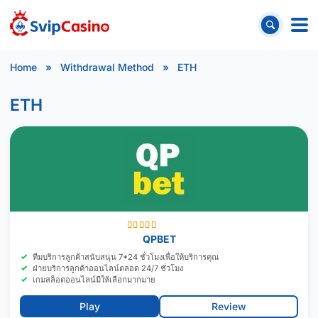
Home
»
Withdrawal Method
»
ETH
ETH
QPBET
ทีมบริการลูกค้าสนับสนุน 7*24 ชั่วโมงเพื่อให้บริการคุณ
ฝ่ายบริการลูกค้าออนไลน์ตลอด 24/7 ชั่วโมง
เกมสล็อตออนไลน์มีให้เลือกมากมาย
Play
Review