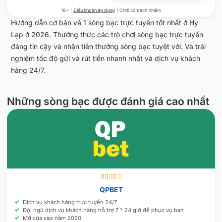
18+ |
Điều khoản áp dụng
| Chơi có trách nhiệm
Hướng dẫn cơ bản về 1 sòng bạc trực tuyến tốt nhất ở Hy
Lạp ở 2026. Thưởng thức các trò chơi sòng bạc trực tuyến
đáng tin cậy và nhận tiền thưởng sòng bạc tuyệt vời. Và trải
nghiệm tốc độ gửi và rút tiền nhanh nhất và dịch vụ khách
hàng 24/7.
Những sòng bạc được đánh giá cao nhất
QPBET
Dịch vụ khách hàng trực tuyến 24/7
Đội ngũ dịch vụ khách hàng hỗ trợ 7 * 24 giờ để phục vụ bạn
Mở cửa vào năm 2020