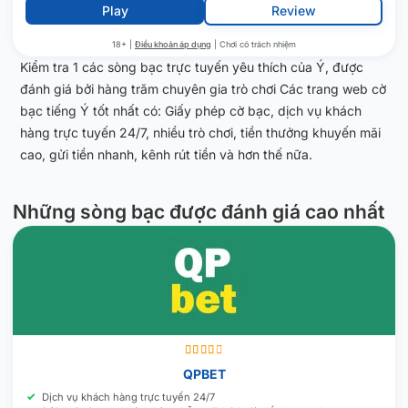
Play
Review
18+ |
Điều khoản áp dụng
| Chơi có trách nhiệm
Kiểm tra 1 các sòng bạc trực tuyến yêu thích của Ý, được
đánh giá bởi hàng trăm chuyên gia trò chơi Các trang web cờ
bạc tiếng Ý tốt nhất có: Giấy phép cờ bạc, dịch vụ khách
hàng trực tuyến 24/7, nhiều trò chơi, tiền thưởng khuyến mãi
cao, gửi tiền nhanh, kênh rút tiền và hơn thế nữa.
Những sòng bạc được đánh giá cao nhất
QPBET
Dịch vụ khách hàng trực tuyến 24/7