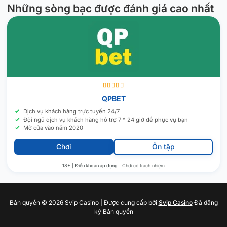
Những sòng bạc được đánh giá cao nhất
QPBET
Dịch vụ khách hàng trực tuyến 24/7
Đội ngũ dịch vụ khách hàng hỗ trợ 7 * 24 giờ để phục vụ bạn
Mở cửa vào năm 2020
Chơi
Ôn tập
18+ |
Điều khoản áp dụng
| Chơi có trách nhiệm
Bản quyền © 2026 Svip Casino | Được cung cấp bởi
Svip Casino
Đã đăng
ký Bản quyền