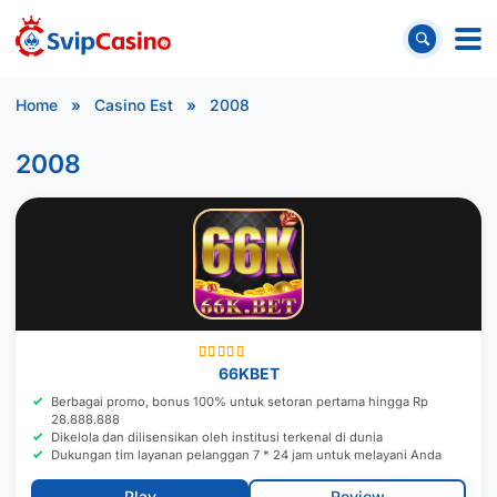
Home
»
Casino Est
»
2008
2008
66KBET
Berbagai promo, bonus 100% untuk setoran pertama hingga Rp
28.888.888
Dikelola dan dilisensikan oleh institusi terkenal di dunia
Dukungan tim layanan pelanggan 7 * 24 jam untuk melayani Anda
Play
Review