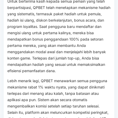
Untuk berterima kasih kepada semua pemain yang telah
berpartisipasi, QPBET telah menetapkan mekanisme hadiah
yang sistematis, termasuk paket hadiah untuk pemula,
hadiah isi ulang, diskon berkelanjutan, bonus acara, dan
program loyalitas. Saat pengguna baru mendaftar dan
mengisi ulang untuk pertama kalinya, mereka bisa
mendapatkan bonus penggandaan 100% pada setoran
pertama mereka, yang akan membantu Anda
menggandakan modal awal dan menjelajahi lebih banyak
konten game. Terlepas dari jumlah top-up, Anda bisa
mendapatkan hadiah yang sesuai untuk memaksimalkan
efisiensi pemanfaatan dana.
Lebih menarik lagi, QPBET menawarkan semua pengguna
mekanisme rabat 1% waktu nyata, yang dapat dinikmati
terlepas dari menang atau kalah, tanpa batasan atau
aplikasi apa pun. Sistem akan secara otomatis
mengembalikan komisi setelah setiap taruhan selesai.
Selain itu, platform akan meluncurkan kompetisi peringkat,