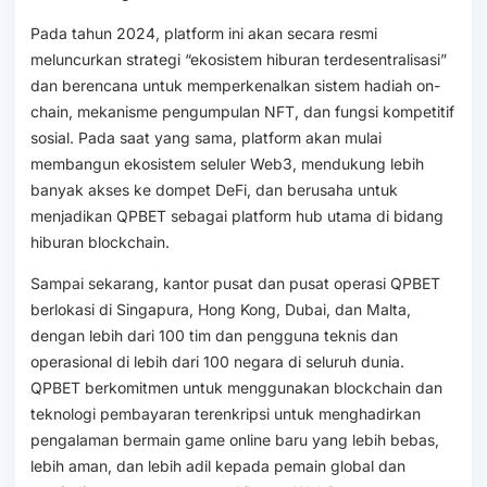
Pada tahun 2024, platform ini akan secara resmi
meluncurkan strategi “ekosistem hiburan terdesentralisasi”
dan berencana untuk memperkenalkan sistem hadiah on-
chain, mekanisme pengumpulan NFT, dan fungsi kompetitif
sosial. Pada saat yang sama, platform akan mulai
membangun ekosistem seluler Web3, mendukung lebih
banyak akses ke dompet DeFi, dan berusaha untuk
menjadikan QPBET sebagai platform hub utama di bidang
hiburan blockchain.
Sampai sekarang, kantor pusat dan pusat operasi QPBET
berlokasi di Singapura, Hong Kong, Dubai, dan Malta,
dengan lebih dari 100 tim dan pengguna teknis dan
operasional di lebih dari 100 negara di seluruh dunia.
QPBET berkomitmen untuk menggunakan blockchain dan
teknologi pembayaran terenkripsi untuk menghadirkan
pengalaman bermain game online baru yang lebih bebas,
lebih aman, dan lebih adil kepada pemain global dan