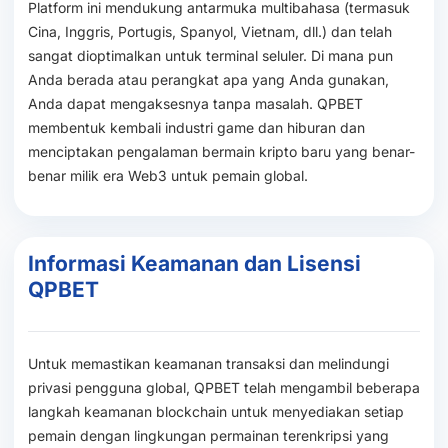
Platform ini mendukung antarmuka multibahasa (termasuk
Cina, Inggris, Portugis, Spanyol, Vietnam, dll.) dan telah
sangat dioptimalkan untuk terminal seluler. Di mana pun
Anda berada atau perangkat apa yang Anda gunakan,
Anda dapat mengaksesnya tanpa masalah. QPBET
membentuk kembali industri game dan hiburan dan
menciptakan pengalaman bermain kripto baru yang benar-
benar milik era Web3 untuk pemain global.
Informasi Keamanan dan Lisensi
QPBET
Untuk memastikan keamanan transaksi dan melindungi
privasi pengguna global, QPBET telah mengambil beberapa
langkah keamanan blockchain untuk menyediakan setiap
pemain dengan lingkungan permainan terenkripsi yang