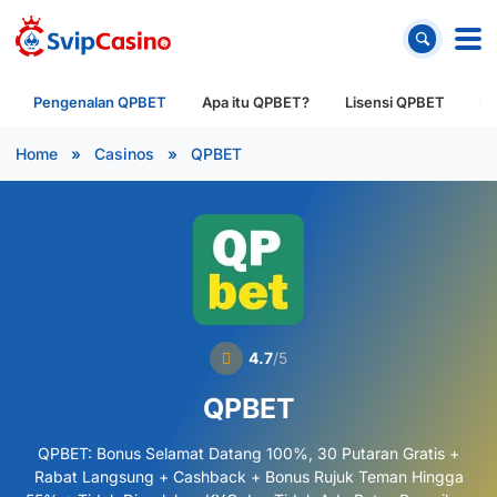
Pengenalan QPBET
Apa itu QPBET?
Lisensi QPBET
K
Home
»
Casinos
»
QPBET
4.7
/5
QPBET
QPBET: Bonus Selamat Datang 100%, 30 Putaran Gratis +
Rabat Langsung + Cashback + Bonus Rujuk Teman Hingga