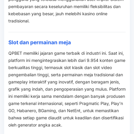
pembayaran secara keseluruhan memiliki fleksibilitas dan
kebebasan yang besar, jauh melebihi kasino online
tradisional.
Slot dan permainan meja
QPBET memiliki jajaran game terbaik di industri ini. Saat ini,
platform ini mengintegrasikan lebih dari 9.954 konten game
berkualitas tinggi, termasuk slot klasik dan slot video
pengembalian tinggi, serta permainan meja tradisional dan
gameplay interaktif yang inovatif, dengan beragam jenis,
grafik yang indah, dan pengoperasian yang mulus. Platform
ini memiliki kerja sama mendalam dengan banyak produsen
game terkenal internasional, seperti Pragmatic Play, Play’n
GO, Habanero, BGaming, dan NetEnt, untuk memastikan
bahwa setiap game diaudit untuk keadilan dan disertifikasi
oleh generator angka acak.