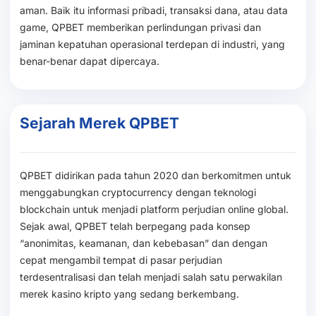
aman. Baik itu informasi pribadi, transaksi dana, atau data
game, QPBET memberikan perlindungan privasi dan
jaminan kepatuhan operasional terdepan di industri, yang
benar-benar dapat dipercaya.
Sejarah Merek QPBET
QPBET didirikan pada tahun 2020 dan berkomitmen untuk
menggabungkan cryptocurrency dengan teknologi
blockchain untuk menjadi platform perjudian online global.
Sejak awal, QPBET telah berpegang pada konsep
“anonimitas, keamanan, dan kebebasan” dan dengan
cepat mengambil tempat di pasar perjudian
terdesentralisasi dan telah menjadi salah satu perwakilan
merek kasino kripto yang sedang berkembang.