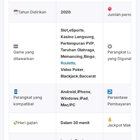
Tahun Didirikan
2020
Jumlah permaina
Slot,
eSports
,
Kasino Langsung
,
Pertempuran PVP
,
Taruhan Olahraga
,
Game yang
Perangkat Lunak
Memancing,
Bingo
,
ditawarkan
yang Digunakan
Roulette
,
Video Poker
,
Blackjack
,
Baccarat
Android
,
iPhone
,
Perangkat yang
Persentase
Windows
,
iPad
,
kompatibel
Pembayaran
Mac/PC
Hari gajian
Dalam 30 menit
Jackpot Maksim