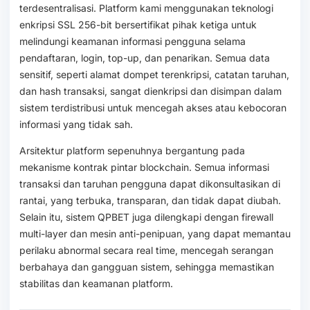
terdesentralisasi. Platform kami menggunakan teknologi
enkripsi SSL 256-bit bersertifikat pihak ketiga untuk
melindungi keamanan informasi pengguna selama
pendaftaran, login, top-up, dan penarikan. Semua data
sensitif, seperti alamat dompet terenkripsi, catatan taruhan,
dan hash transaksi, sangat dienkripsi dan disimpan dalam
sistem terdistribusi untuk mencegah akses atau kebocoran
informasi yang tidak sah.
Arsitektur platform sepenuhnya bergantung pada
mekanisme kontrak pintar blockchain. Semua informasi
transaksi dan taruhan pengguna dapat dikonsultasikan di
rantai, yang terbuka, transparan, dan tidak dapat diubah.
Selain itu, sistem QPBET juga dilengkapi dengan firewall
multi-layer dan mesin anti-penipuan, yang dapat memantau
perilaku abnormal secara real time, mencegah serangan
berbahaya dan gangguan sistem, sehingga memastikan
stabilitas dan keamanan platform.