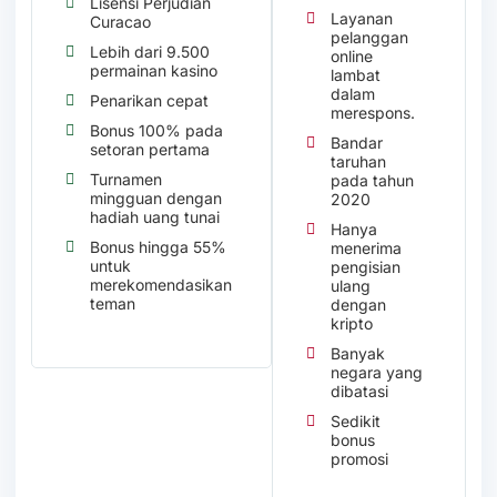
Lisensi Perjudian
Layanan
Curacao
pelanggan
Lebih dari 9.500
online
permainan kasino
lambat
dalam
Penarikan cepat
merespons.
Bonus 100% pada
Bandar
setoran pertama
taruhan
Turnamen
pada tahun
mingguan dengan
2020
hadiah uang tunai
Hanya
Bonus hingga 55%
menerima
untuk
pengisian
merekomendasikan
ulang
teman
dengan
kripto
Banyak
negara yang
dibatasi
Sedikit
bonus
promosi