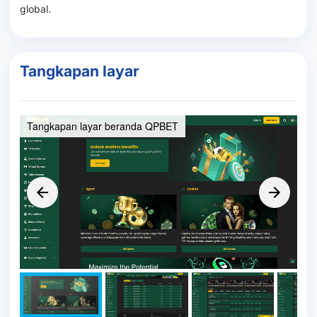
global.
Tangkapan layar
Tangkapan layar beranda QPBET
Ta
se