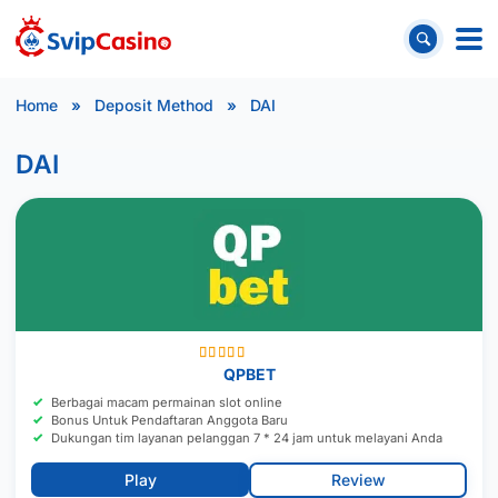
Home
»
Deposit Method
»
DAI
DAI
QPBET
Berbagai macam permainan slot online
Bonus Untuk Pendaftaran Anggota Baru
Dukungan tim layanan pelanggan 7 * 24 jam untuk melayani Anda
Play
Review