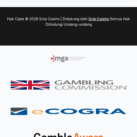
Hak Cipta © 2026 Svip Casino | Didukung oleh
Svip Casino
Semua Hak
Dilindungi Undang-undang