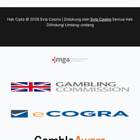
Hak Cipta © 2026 Svip Casino | Didukung oleh
Svip Casino
Semua Hak
Dilindungi Undang-undang