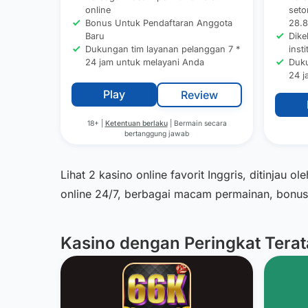
online
seto
Bonus Untuk Pendaftaran Anggota
28.
Baru
Dike
Dukungan tim layanan pelanggan 7 *
inst
24 jam untuk melayani Anda
Duku
24 j
Play
Review
18+ |
Ketentuan berlaku
| Bermain secara
bertanggung jawab
Lihat 2 kasino online favorit Inggris, ditinjau 
online 24/7, berbagai macam permainan, bonus p
Kasino dengan Peringkat Terat