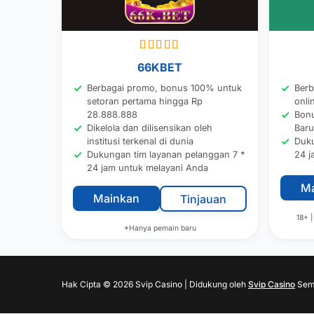
66KBET
Berbagai promo, bonus 100% untuk
Berb
setoran pertama hingga Rp
onli
28.888.888
Bonu
Dikelola dan dilisensikan oleh
Baru
institusi terkenal di dunia
Duku
Dukungan tim layanan pelanggan 7 *
24 j
24 jam untuk melayani Anda
Ma
Mainkan
Tinjauan
18+ 
*Hanya pemain baru
Hak Cipta © 2026 Svip Casino | Didukung oleh
Svip Casino
Semu