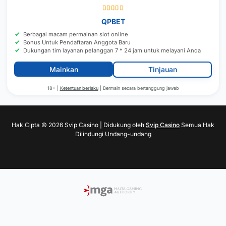
QPBET
Berbagai macam permainan slot online
Bonus Untuk Pendaftaran Anggota Baru
Dukungan tim layanan pelanggan 7 * 24 jam untuk melayani Anda
Mainkan
Tinjauan
18+ |
Ketentuan berlaku
| Bermain secara bertanggung jawab
Hak Cipta © 2026 Svip Casino | Didukung oleh
Svip Casino
Semua Hak
Dilindungi Undang-undang