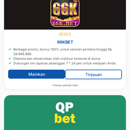
66KBET
Berbagai promo, bonus 100% untuk setoran pertama hingga Rp
28.888.888
Dikelola dan dilisensikan oleh institusi terkenal di dunia
Dukungan tim layanan pelanggan 7 * 24 jam untuk melayani Anda
Mainkan
Tinjauan
*Hanya pemain baru