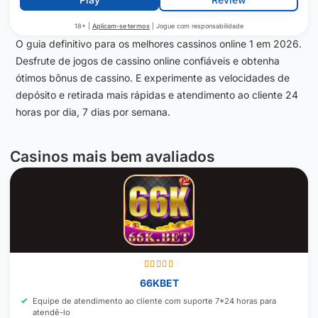
18+ |
Aplicam-se termos
| Jogue com responsabilidade
O guia definitivo para os melhores cassinos online 1 em 2026.
Desfrute de jogos de cassino online confiáveis e obtenha
ótimos bônus de cassino. E experimente as velocidades de
depósito e retirada mais rápidas e atendimento ao cliente 24
horas por dia, 7 dias por semana.
Casinos mais bem avaliados
66KBET
Equipe de atendimento ao cliente com suporte 7*24 horas para
atendê-lo