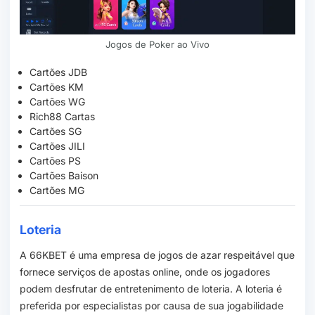
Jogos de Poker ao Vivo
Cartões JDB
Cartões KM
Cartões WG
Rich88 Cartas
Cartões SG
Cartões JILI
Cartões PS
Cartões Baison
Cartões MG
Loteria
A 66KBET é uma empresa de jogos de azar respeitável que
fornece serviços de apostas online, onde os jogadores
podem desfrutar de entretenimento de loteria. A loteria é
preferida por especialistas por causa de sua jogabilidade