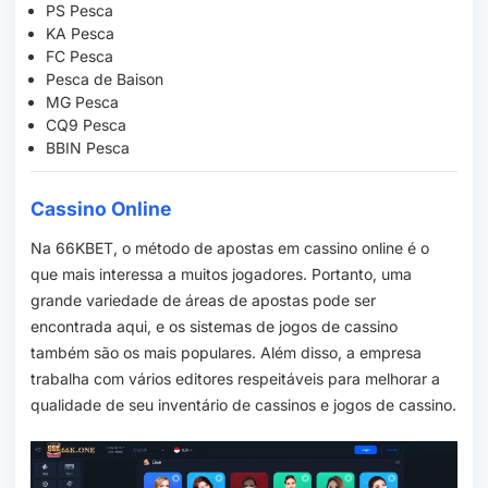
PS Pesca
KA Pesca
FC Pesca
Pesca de Baison
MG Pesca
CQ9 Pesca
BBIN Pesca
Cassino Online
Na 66KBET, o método de apostas em cassino online é o
que mais interessa a muitos jogadores. Portanto, uma
grande variedade de áreas de apostas pode ser
encontrada aqui, e os sistemas de jogos de cassino
também são os mais populares. Além disso, a empresa
trabalha com vários editores respeitáveis para melhorar a
qualidade de seu inventário de cassinos e jogos de cassino.