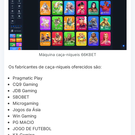
Máquina caça-níqueis 66KBET
Os fabricantes de caça-níqueis oferecidos são:
Pragmatic Play
CQ9 Gaming
JDB Gaming
SBOBET
Microgaming
Jogos da Ásia
Win Gaming
PG MACIO
JOGO DE FUTEBOL
KA Gaming