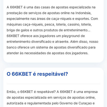
A 66KBET é uma das casas de apostas especializada na
prestação de serviços de apostas online na Indonésia,
especialmente nas áreas de caça-níqueis e esportes. Com
máquinas caça-níqueis, pesca, loteria, cassino, loteria,
briga de galos e outros produtos de entretenimento…
66KBET oferece aos jogadores um playground de
entretenimento diversificado e atraente. Além disso, nosso
banco oferece um sistema de apostas diversificado para
atender às necessidades de apostas dos jogadores.
O 66KBET é respeitável?
Então, o 66KBET é respeitável? A 66KBET é uma empresa
de apostas especializada em serviços de apostas online,
autorizada e regulamentada pelo Governo de Curaçao e