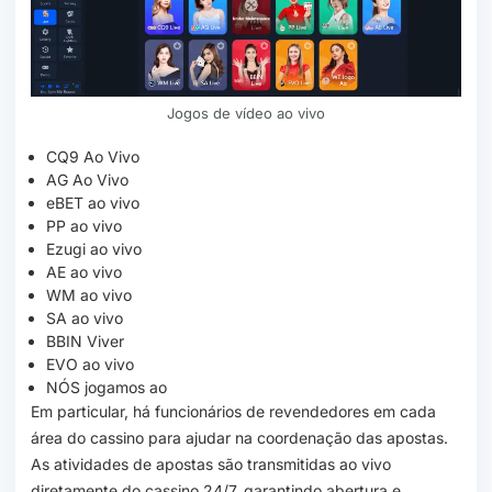
Jogos de vídeo ao vivo
CQ9 Ao Vivo
AG Ao Vivo
eBET ao vivo
PP ao vivo
Ezugi ao vivo
AE ao vivo
WM ao vivo
SA ao vivo
BBIN Viver
EVO ao vivo
NÓS jogamos ao
Em particular, há funcionários de revendedores em cada
área do cassino para ajudar na coordenação das apostas.
As atividades de apostas são transmitidas ao vivo
diretamente do cassino 24/7, garantindo abertura e