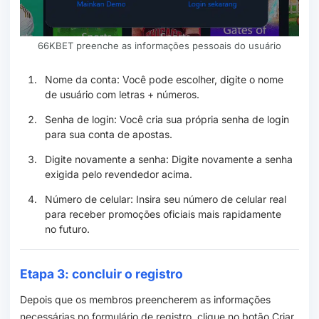
66KBET preenche as informações pessoais do usuário
Nome da conta: Você pode escolher, digite o nome
de usuário com letras + números.
Senha de login: Você cria sua própria senha de login
para sua conta de apostas.
Digite novamente a senha: Digite novamente a senha
exigida pelo revendedor acima.
Número de celular: Insira seu número de celular real
para receber promoções oficiais mais rapidamente
no futuro.
Etapa 3: concluir o registro
Depois que os membros preencherem as informações
necessárias no formulário de registro, clique no botão Criar