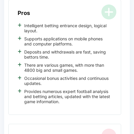
Pros
Intelligent betting entrance design, logical
layout.
Supports applications on mobile phones
and computer platforms.
Deposits and withdrawals are fast, saving
bettors time.
There are various games, with more than
4800 big and small games.
Occasional bonus activities and continuous
updates.
Provides numerous expert football analysis
and betting articles, updated with the latest
game information.