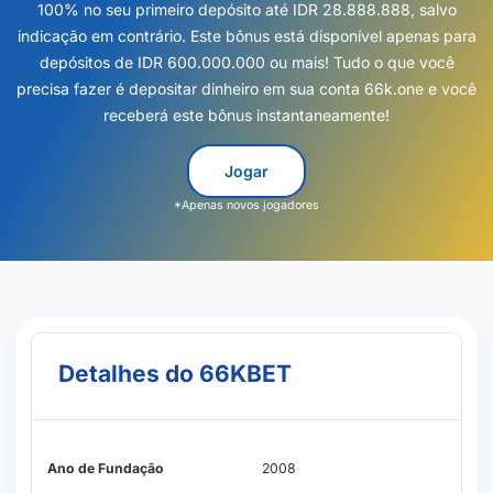
100% no seu primeiro depósito até IDR 28.888.888, salvo
indicação em contrário. Este bônus está disponível apenas para
depósitos de IDR 600.000.000 ou mais! Tudo o que você
precisa fazer é depositar dinheiro em sua conta 66k.one e você
receberá este bônus instantaneamente!
Jogar
*Apenas novos jogadores
Detalhes do 66KBET
Ano de Fundação
2008