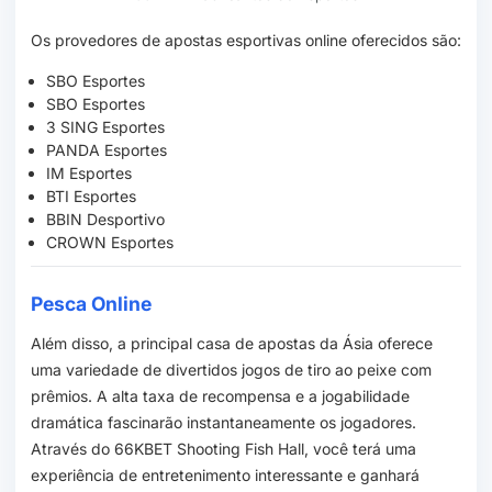
Os provedores de apostas esportivas online oferecidos são:
SBO Esportes
SBO Esportes
3 SING Esportes
PANDA Esportes
IM Esportes
BTI Esportes
BBIN Desportivo
CROWN Esportes
Pesca Online
Além disso, a principal casa de apostas da Ásia oferece
uma variedade de divertidos jogos de tiro ao peixe com
prêmios. A alta taxa de recompensa e a jogabilidade
dramática fascinarão instantaneamente os jogadores.
Através do 66KBET Shooting Fish Hall, você terá uma
experiência de entretenimento interessante e ganhará