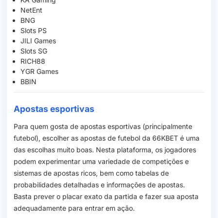
NetEnt
BNG
Slots PS
JILI Games
Slots SG
RICH88
YGR Games
BBIN
Apostas esportivas
Para quem gosta de apostas esportivas (principalmente
futebol), escolher as apostas de futebol da 66KBET é uma
das escolhas muito boas. Nesta plataforma, os jogadores
podem experimentar uma variedade de competições e
sistemas de apostas ricos, bem como tabelas de
probabilidades detalhadas e informações de apostas.
Basta prever o placar exato da partida e fazer sua aposta
adequadamente para entrar em ação.