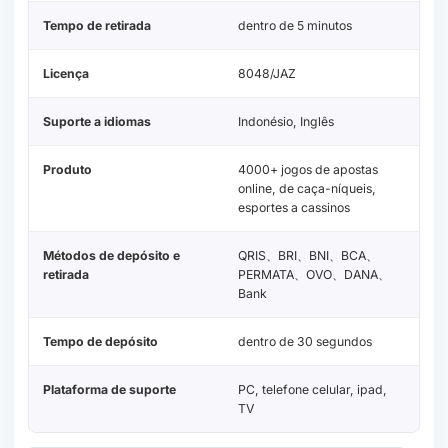
Tempo de retirada
dentro de 5 minutos
Licença
8048/JAZ
Suporte a idiomas
Indonésio, Inglês
Produto
4000+ jogos de apostas
online, de caça-níqueis,
esportes a cassinos
Métodos de depósito e
QRIS、BRI、BNI、BCA、
retirada
PERMATA、OVO、DANA、
Bank
Tempo de depósito
dentro de 30 segundos
Plataforma de suporte
PC, telefone celular, ipad,
TV