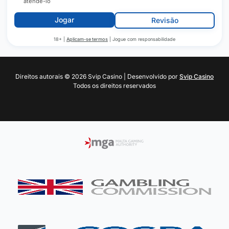
atendê-lo
Jogar
Revisão
18+ |
Aplicam-se termos
| Jogue com responsabilidade
Direitos autorais © 2026 Svip Casino | Desenvolvido por
Svip Casino
Todos os direitos reservados