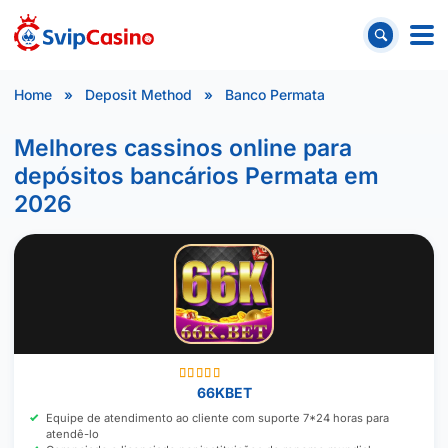
Home
»
Deposit Method
»
Banco Permata
Melhores cassinos online para
depósitos bancários Permata em
2026
66KBET
Equipe de atendimento ao cliente com suporte 7*24 horas para
atendê-lo