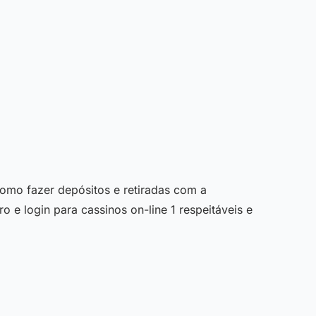
omo fazer depósitos e retiradas com a
 e login para cassinos on-line 1 respeitáveis e