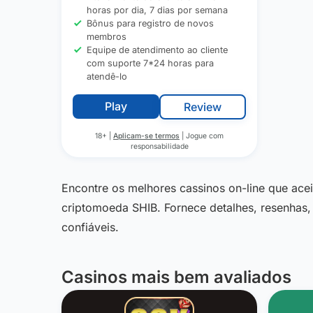
horas por dia, 7 dias por semana
Bônus para registro de novos
membros
Equipe de atendimento ao cliente
com suporte 7*24 horas para
atendê-lo
Play
Review
18+ |
Aplicam-se termos
| Jogue com
responsabilidade
Encontre os melhores cassinos on-line que ac
criptomoeda SHIB. Fornece detalhes, resenhas, 
confiáveis.
Casinos mais bem avaliados