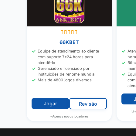
66KBET
Equipe de atendimento ao cliente
Aten
com suporte 7*24 horas para
hora
atendê-lo
Bônu
Gerenciado e licenciado por
mem
instituições de renome mundial
Equi
Mais de 4800 jogos diversos
com 
aten
Jogar
Revisão
18+
*Apenas novos jogadores