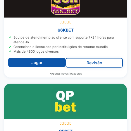
66KBET
Equipe de atendimento ao cliente com suporte 7*24 horas para
atendê-lo
Gerenciado e licenciado por instituições de renome mundial
Mais de 4800 jogos diversos
Jogar
Revisão
*Apenas novos jogadores